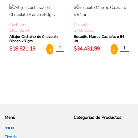
Cachafaz
Cachafaz
SKU: 3234
SKU: 3513
Alfajor Cachafaz de Chocolate
Bocadito Marroc Cachafaz x 54
Blanco x50grs
un
Alfajor Cachafaz de Chocolate Blanco x50grs
Bocadito 
$18.821,19
$34.431,99
Menú
Categorías de Productos
Inicio
Tienda