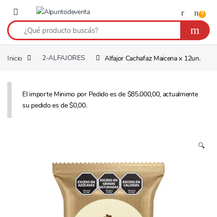
Saltar a navegación
Saltear
0
Inicio
2-ALFAJORES
Alfajor Cachafaz Maicena x 12un.
El importe Minimo por Pedido es de $85.000,00, actualmente
su pedido es de $0,00.
🔍