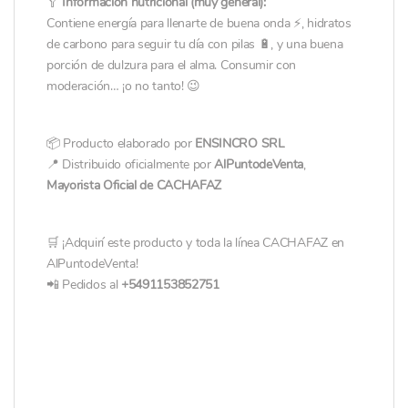
🥄
Información nutricional (muy general):
Contiene energía para llenarte de buena onda ⚡, hidratos
de carbono para seguir tu día con pilas 🔋, y una buena
porción de dulzura para el alma. Consumir con
moderación… ¡o no tanto! 😉
📦 Producto elaborado por
ENSINCRO SRL
📍 Distribuido oficialmente por
AlPuntodeVenta
,
Mayorista Oficial de CACHAFAZ
🛒 ¡Adquirí este producto y toda la línea CACHAFAZ en
AlPuntodeVenta!
📲 Pedidos al
+5491153852751