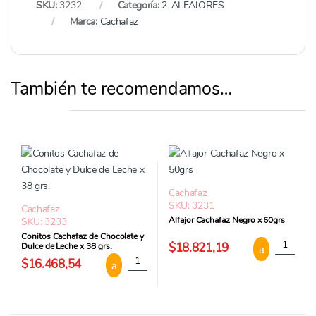
SKU:
3232
Categoría:
2-ALFAJORES
Marca:
Cachafaz
También te recomendamos…
Cachafaz
SKU: 3231
Cachafaz
Alfajor Cachafaz Negro x 50grs
SKU: 3233
Conitos Cachafaz de Chocolate y
Alfajor C
$18.821,19
Dulce de Leche x 38 grs.
Conitos Cachafaz de Chocolate y Dulce de Le
$16.468,54