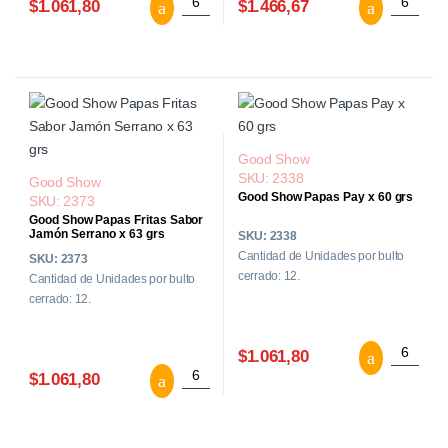
$1.061,80
$1.466,67
Good Show
SKU: 2338
Good Show
Good Show Papas Pay x 60 grs
SKU: 2373
Good Show Papas Fritas Sabor
Jamón Serrano x 63 grs
SKU: 2338
Cantidad de Unidades por bulto
SKU: 2373
cerrado: 12.
Cantidad de Unidades por bulto
cerrado: 12.
Good Sho
$1.061,80
Good Show Papas Fritas Sabor Jamón Se
$1.061,80