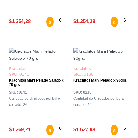
Krachitos Konos Barbacoa x 45grs cant
Krachit
$1.254,28
$1.254,28
Krachitos
Krachitos
SKU: 0141
SKU: 0135
Krachitos Mani Pelado Salado x
Krachitos Mani Pelado x 90grs.
70 grs
SKU: 0141
SKU: 0135
Cantidad de Unidades por bulto
Cantidad de Unidades por bulto
cerrado: 24.
cerrado: 24.
Krachitos Mani Pelado Salado x 70 grs c
Krachito
$1.269,21
$1.627,98