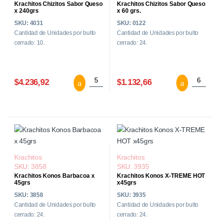
Krachitos Chizitos Sabor Queso
Krachitos Chizitos Sabor Queso
x 240grs
x 60 grs.
SKU: 4031
SKU: 0122
Cantidad de Unidades por bulto
Cantidad de Unidades por bulto
cerrado: 10.
cerrado: 24.
Krachitos Chizitos Sabor Queso x 240gr
Krachito
$4.236,92
$1.132,66
Krachitos
Krachitos
SKU: 3858
SKU: 3935
Krachitos Konos Barbacoa x
Krachitos Konos X-TREME HOT
45grs
x45grs
SKU: 3858
SKU: 3935
Cantidad de Unidades por bulto
Cantidad de Unidades por bulto
cerrado: 24.
cerrado: 24.