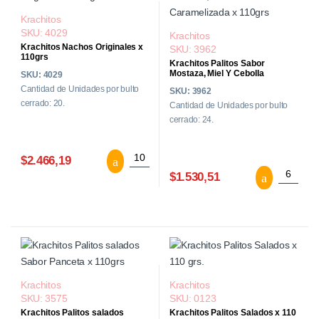
Krachitos
SKU: 4029
Krachitos
Krachitos Nachos Originales x
SKU: 3962
110grs
Krachitos Palitos Sabor
Mostaza, Miel Y Cebolla
SKU: 4029
Caramelizada x 110grs
Cantidad de Unidades por bulto
SKU: 3962
cerrado: 20.
Cantidad de Unidades por bulto
cerrado: 24.
Krachitos Nachos Originales x 110grs ca
$2.466,19
Krachito
$1.530,51
Krachitos
Krachitos
SKU: 3575
SKU: 0123
Krachitos Palitos salados
Krachitos Palitos Salados x 110