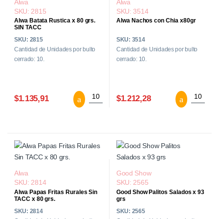
Alwa
Alwa
SKU: 2815
SKU: 3514
Alwa Batata Rustica x 80 grs.
Alwa Nachos con Chia x80gr
SIN TACC
SKU: 2815
SKU: 3514
Cantidad de Unidades por bulto
Cantidad de Unidades por bulto
cerrado: 10.
cerrado: 10.
Alwa Batata Rustica x 80 grs. SIN TACC 
Alwa Nac
$1.135,91
$1.212,28
Alwa
Good Show
SKU: 2814
SKU: 2565
Alwa Papas Fritas Rurales Sin
Good Show Palitos Salados x 93
TACC x 80 grs.
grs
SKU: 2814
SKU: 2565