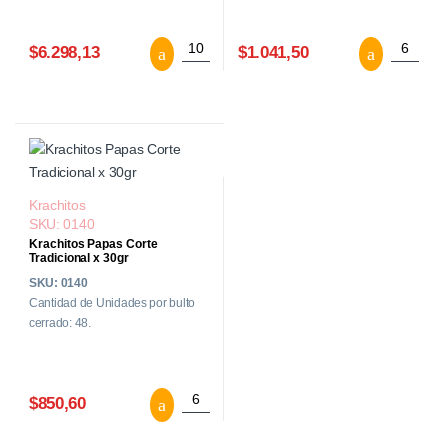
Krachitos Palitos Salados x 500 grs. can
Krachito
$6.298,13
$1.041,50
Krachitos
SKU: 0140
Krachitos Papas Corte
Tradicional x 30gr
SKU: 0140
Cantidad de Unidades por bulto
cerrado: 48.
Krachitos Papas Corte Tradicional x 30g
$850,60