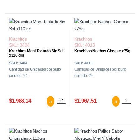
Krachitos
Krachitos
SKU: 3404
SKU: 4013
Krachitos Mani Tostado Sin Sal
Krachitos Nachos Cheese x75g
x110 grs
SKU: 3404
SKU: 4013
Cantidad de Unidades por bulto
Cantidad de Unidades por bulto
cerrado: 24.
cerrado: 24.
Krachitos Mani Tostado Sin Sal x110 grs
Krachito
$1.988,14
$1.967,51