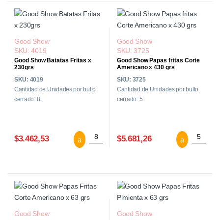
Good Show
Good Show
SKU: 4019
SKU: 3725
Good Show Batatas Fritas x
Good Show Papas fritas Corte
230grs
Americano x 430 grs
SKU: 4019
SKU: 3725
Cantidad de Unidades por bulto
Cantidad de Unidades por bulto
cerrado: 8.
cerrado: 5.
Good Show Batatas Fritas x 230grs cant
Good Sho
$3.462,53
$5.681,26
Good Show
Good Show