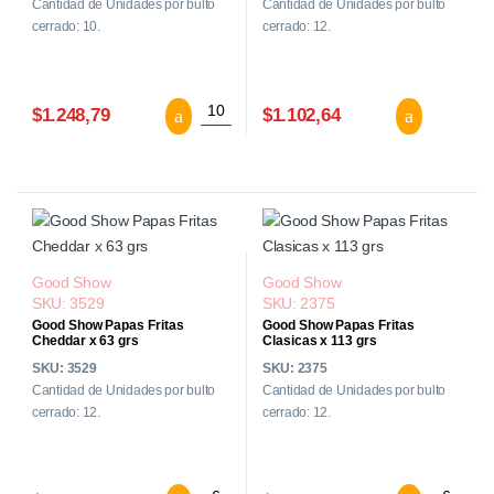
Cantidad de Unidades por bulto
Cantidad de Unidades por bulto
cerrado: 10.
cerrado: 12.
Alwa Papas Fritas Rurales Sin TACC x 80
Good
$1.248,79
$1.102,64
Good Show
Good Show
SKU: 3529
SKU: 2375
Good Show Papas Fritas
Good Show Papas Fritas
Cheddar x 63 grs
Clasicas x 113 grs
SKU: 3529
SKU: 2375
Cantidad de Unidades por bulto
Cantidad de Unidades por bulto
cerrado: 12.
cerrado: 12.
Good Show Papas Fritas Cheddar x 63 g
Good Sho