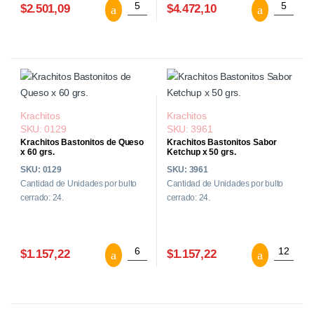
Krachitos Bastonito Extra Queso x 150 g
Krachito
$2.501,09
$4.472,10
Krachitos
Krachitos
SKU: 0129
SKU: 3961
Krachitos Bastonitos de Queso
Krachitos Bastonitos Sabor
x 60 grs.
Ketchup x 50 grs.
SKU: 0129
SKU: 3961
Cantidad de Unidades por bulto
Cantidad de Unidades por bulto
cerrado: 24.
cerrado: 24.
Krachitos Bastonitos de Queso x 60 grs.
Krachito
$1.157,22
$1.157,22