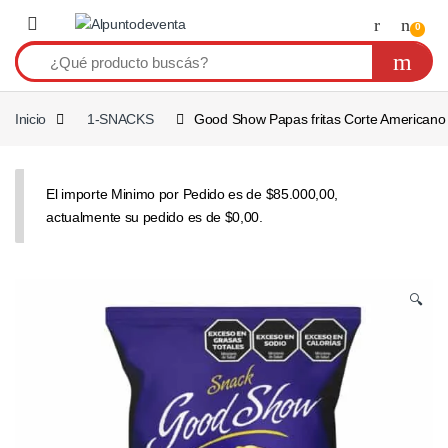
Saltar a navegación
Saltear
0
Inicio
1-SNACKS
Good Show Papas fritas Corte Americano 
El importe Minimo por Pedido es de $85.000,00,
actualmente su pedido es de $0,00.
🔍