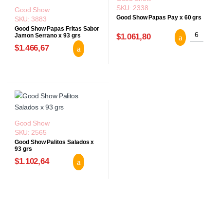
SKU: 2338
Good Show
Good Show Papas Pay x 60 grs
SKU: 3883
Good Show Papas Fritas Sabor
Good Sho
Jamon Serrano x 93 grs
$1.061,80
Good Show Papas Fritas Sabor Jamo
$1.466,67
Good Show
SKU: 2565
Good Show Palitos Salados x
93 grs
Good Show Palitos Salados x 93 grs
$1.102,64