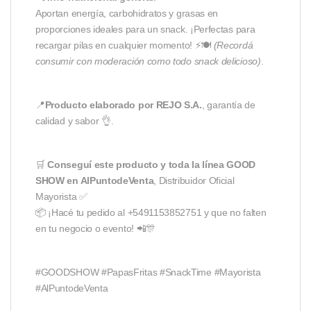
Aportan energía, carbohidratos y grasas en
proporciones ideales para un snack. ¡Perfectas para
recargar pilas en cualquier momento! ⚡🍽️
(Recordá
consumir con moderación como todo snack delicioso)
.
📍
Producto elaborado por REJO S.A.
, garantía de
calidad y sabor 👌.
🛒
Conseguí este producto y toda la línea GOOD
SHOW en AlPuntodeVenta
, Distribuidor Oficial
Mayorista ✅
📦 ¡Hacé tu pedido al +5491153852751 y que no falten
en tu negocio o evento! 📲🎊
#GOODSHOW #PapasFritas #SnackTime #Mayorista
#AlPuntodeVenta