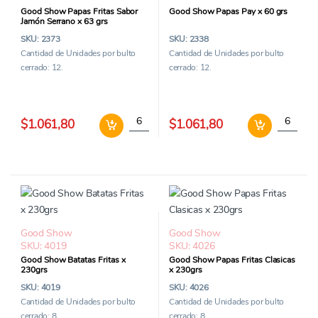
Good Show Papas Fritas Sabor
Good Show Papas Pay x 60 grs
Jamón Serrano x 63 grs
SKU: 2373
SKU: 2338
Cantidad de Unidades por bulto
Cantidad de Unidades por bulto
cerrado: 12.
cerrado: 12.
Good Show Papas Fritas Sabor Jamón Serran
Good Sho
$1.061,80
$1.061,80
Good Show
Good Show
SKU: 4019
SKU: 4026
Good Show Batatas Fritas x
Good Show Papas Fritas Clasicas
230grs
x 230grs
SKU: 4019
SKU: 4026
Cantidad de Unidades por bulto
Cantidad de Unidades por bulto
cerrado: 8.
cerrado: 8.