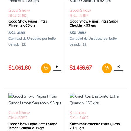
Good Show
Good Show
SKU: 3393
SKU: 3882
Good Show Papas Fritas
Good Show Papas Fritas Sabor
Pimienta x 63 grs
Cheddar x 93 grs
SKU: 3393
SKU: 3882
Cantidad de Unidades por bulto
Cantidad de Unidades por bulto
cerrado: 12.
cerrado: 12.
Good Show Papas Fritas Pimienta x 63 grs c
Good Sho
$1.061,80
$1.466,67
Good Show
Krachitos
SKU: 3883
SKU: 3402
Good Show Papas Fritas Sabor
Krachitos Bastonito Extra Queso
Jamon Serrano x 93 grs
x 150 grs.