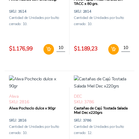
TACC x 80 grs.
SKU: 3514
SKU: 2814
Cantidad de Unidades por bulto
Cantidad de Unidades por bulto
cerrado: 10.
cerrado: 10.
Alwa Nachos con Chia x80gr cantidad
Alwa Papa
$1.176,99
$1.189,23
Alwa
DEC
SKU: 2816
SKU: 3786
Alwa Pochoclo dulce x 90gr
Castañas de Cajú Tostada Salada
Miel Dec x220grs
SKU: 2816
SKU: 3786
Cantidad de Unidades por bulto
Cantidad de Unidades por bulto
cerrado: 10.
cerrado: 12.