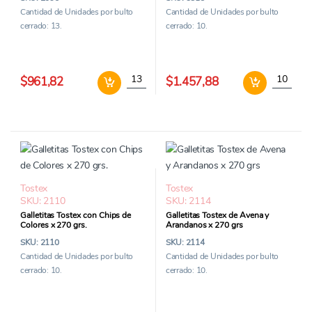
Cantidad de Unidades por bulto
Cantidad de Unidades por bulto
cerrado: 13.
cerrado: 10.
Cintitas Tostex sabor Queso x 125 grs canti
Galletita
$961,82
$1.457,88
Tostex
Tostex
SKU: 2110
SKU: 2114
Galletitas Tostex con Chips de
Galletitas Tostex de Avena y
Colores x 270 grs.
Arandanos x 270 grs
SKU: 2110
SKU: 2114
Cantidad de Unidades por bulto
Cantidad de Unidades por bulto
cerrado: 10.
cerrado: 10.