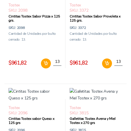
Tostex
Tostex
SKU: 2098
SKU: 3372
Cintitas Tostex Sabor Pizza x 125
Cintitas Tostex Sabor Provoleta x
grs.
125 grs.
SKU: 2098
SKU: 3372
Cantidad de Unidades por bulto
Cantidad de Unidades por bulto
cerrado: 13.
cerrado: 13.
Cintitas Tostex Sabor Pizza x 125 grs. cantid
Cintitas 
$961,82
$961,82
Tostex
Tostex
SKU: 2096
SKU: 3815
Cintitas Tostex sabor Queso x
Galletitas Tostex Avena y Miel
125 grs
Tostex x 270 grs
SKU: 2096
SKU: 3815