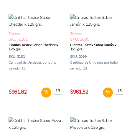
Tostex
Tostex
SKU: 2101
SKU: 2099
Cintitas Tostex Sabor Cheddar x
Cintitas Tostex Sabor Jamón x
125 grs.
125 grs.
SKU: 2101
SKU: 2099
Cantidad de Unidades por bulto
Cantidad de Unidades por bulto
cerrado: 13.
cerrado: 13.
Cintitas Tostex Sabor Cheddar x 125 grs. can
Cintitas 
$961,82
$961,82