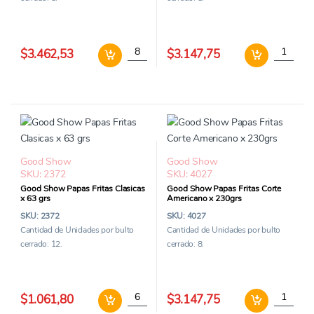
Good Show Batatas Fritas x 230grs cantida
Good Show
$3.462,53
$3.147,75
Good Show
Good Show
SKU: 2372
SKU: 4027
Good Show Papas Fritas Clasicas
Good Show Papas Fritas Corte
x 63 grs
Americano x 230grs
SKU: 2372
SKU: 4027
Cantidad de Unidades por bulto
Cantidad de Unidades por bulto
cerrado: 12.
cerrado: 8.
Good Show Papas Fritas Clasicas x 63 grs c
Good Sho
$1.061,80
$3.147,75