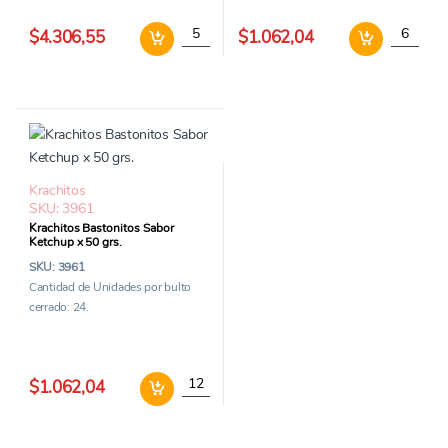
Krachitos Bastonitos de Queso x 240 grs ca
Krachitos
$4.306,55
$1.062,04
Krachitos
SKU: 3961
Krachitos Bastonitos Sabor
Ketchup x 50 grs.
SKU: 3961
Cantidad de Unidades por bulto
cerrado: 24.
Krachitos Bastonitos Sabor Ketchup x 50 grs
$1.062,04