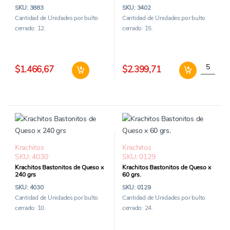
SKU: 3883
SKU: 3402
Cantidad de Unidades por bulto
Cantidad de Unidades por bulto
cerrado: 12.
cerrado: 15.
Good Show Papas Fritas Sabor Jamon Se
Krachitos
$1.466,67
$2.399,71
Krachitos
Krachitos
SKU: 4030
SKU: 0129
Krachitos Bastonitos de Queso x
Krachitos Bastonitos de Queso x
240 grs
60 grs.
SKU: 4030
SKU: 0129
Cantidad de Unidades por bulto
Cantidad de Unidades por bulto
cerrado: 10.
cerrado: 24.