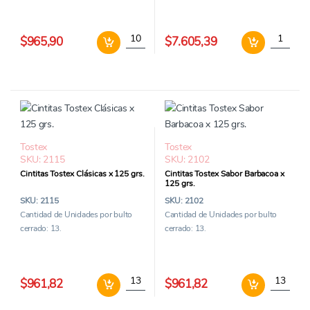
Alwa Pochoclo dulce x 90gr cantidad
Castañas 
$965,90
$7.605,39
Tostex
Tostex
SKU: 2115
SKU: 2102
Cintitas Tostex Clásicas x 125 grs.
Cintitas Tostex Sabor Barbacoa x
125 grs.
SKU: 2115
SKU: 2102
Cantidad de Unidades por bulto
Cantidad de Unidades por bulto
cerrado: 13.
cerrado: 13.
Cintitas Tostex Clásicas x 125 grs. cantidad
Cintitas 
$961,82
$961,82