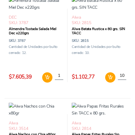
DEC
Alwa
SKU: 3787
SKU: 2815
Almendra Tostada Salada Miel
Alwa Batata Rustica x 80 grs. SIN
Dec x220grs
TACC
SKU: 3787
SKU: 2815
Cantidad de Unidades por bulto
Cantidad de Unidades por bulto
cerrado: 12.
cerrado: 10.
Almendra Tostada Salada Miel Dec x220grs 
Alwa Bata
$7.605,39
$1.102,77
Alwa
Alwa
SKU: 3514
SKU: 2814
Alwa Nachos con Chia x80gr
Alwa Papas Fritas Rurales Sin