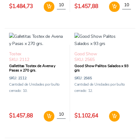
Galletitas Tostex con Chips de Colores x 270 
Galletita
$1.484,73
$1.457,88
Tostex
Good Show
SKU: 2112
SKU: 2565
Galletitas Tostex de Avena y
Good Show Palitos Salados x 93
Pasas x 270 grs.
grs
SKU: 2112
SKU: 2565
Cantidad de Unidades por bulto
Cantidad de Unidades por bulto
cerrado: 10.
cerrado: 12.
Galletitas Tostex de Avena y Pasas x 270 grs
Good
$1.457,88
$1.102,64