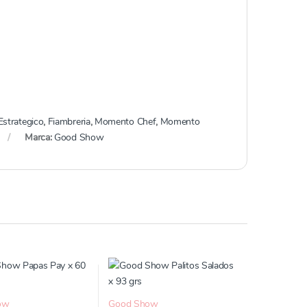
Estrategico
,
Fiambreria
,
Momento Chef
,
Momento
Marca:
Good Show
ow
Good Show