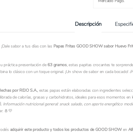
Mercado Pago.
Descripción
Especif
¡Dale sabor a tus días con las
Papas Fritas GOOD SHOW sabor Huevo Fri
u práctica presentación de
63 gramos
, estas papitas crocantes te sorprend
ina lo clásico con un toque original. ¡Un show de sabor en cada bocado! 
echas por REJO S.A.
, estas papas están elaboradas con ingredientes selec
librada de calorías, grasas y carbohidratos, ideales para esos momentos en l
.
Información nutricional general: snack salado, con aporte energético moder
r.
🧂💛
Podés
adquirir este producto y todos los productos de GOOD SHOW
en
Al