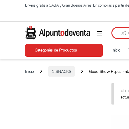
Saltar a navegación
Saltear
Envíos gratis a CABA y Gran Buenos Aires. En compras a partir 
Categorías de Productos
Inicio
Inicio
1-SNACKS
Good Show Papas Frita
El i
actu