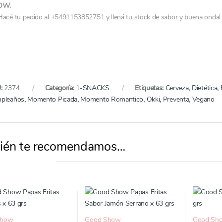
OW
.
Hacé tu pedido al +5491153852751 y llená tu stock de sabor y buena onda!
U:
2374
Categoría:
1-SNACKS
Etiquetas:
Cerveza
,
Dietética
,
pleaños
,
Momento Picada
,
Momento Romantico
,
Okki
,
Preventa
,
Vegano
ién te recomendamos…
Show
Good Show
Good Sh