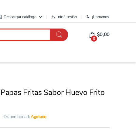
Descargar catálogo
Iniciá sesión
¡Llamanos!
$0,00
0
apas Fritas Sabor Huevo Frito
Disponibilidad:
Agotado