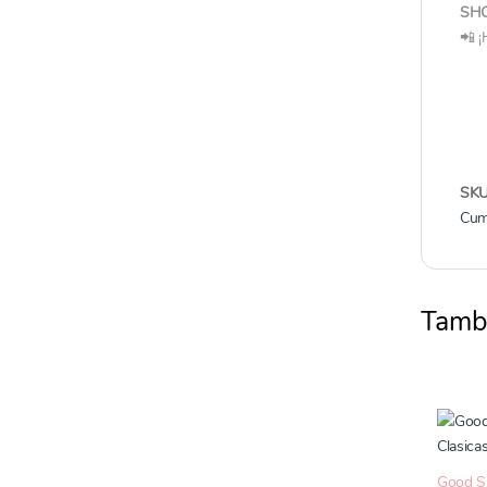
SH
📲 ¡
SK
Cum
Tamb
Good 