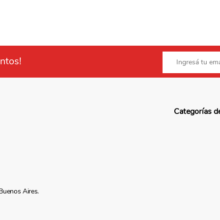
ntos!
Categorías d
Buenos Aires.