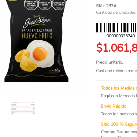
SKU: 2374
Cantidad de Unidades p
000000023740
$1.061,
Precio unitario.
Cantidad mínima reque
Todos los Medios 
Pagá con Mercado P
Envío Rápido
Todos los pedidos s
Sitio 100 % Segur
Compra Segura medi