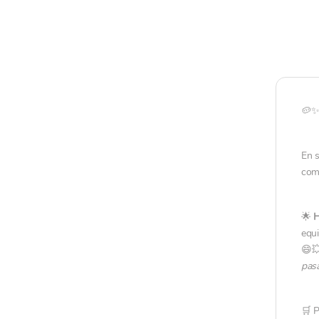
🥔✨ 
En s
comb
🌟
H
equi
😄
pasa
🛒 