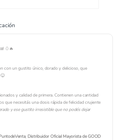
icación
to
! 🥚🔥
en con un gustito único, dorado y delicioso, que
😋
cionados y calidad de primera. Contienen una cantidad
os que necesitás una dosis rápida de felicidad crujiente
ado y ese gustito irresistible que no podés dejar
PuntodeVenta
,
Distribuidor Oficial Mayorista de GOOD