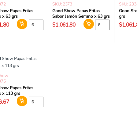
372
SKU: 2373
SKU: 233
how Papas Fritas
Good Show Papas Fritas
Good Sho
s x 63 grs
Sabor Jamón Serrano x 63 grs
grs
Good Show Papas Fritas Clasicas x 63 grs cantidad
Good Show Papas Frita
1,80
$1.061,80
$1.061,
Show
375
how Papas Fritas
s x 113 grs
Good Show Papas Fritas Clasicas x 113 grs cantidad
6,67