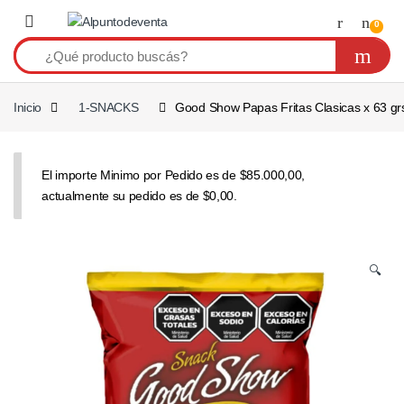
Saltar a navegación
Saltear
0
Inicio
1-SNACKS
Good Show Papas Fritas Clasicas x 63 gr
El importe Minimo por Pedido es de $85.000,00,
actualmente su pedido es de $0,00.
🔍