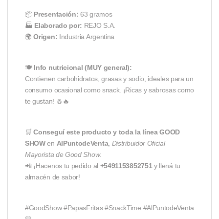
📦
Presentación:
63 gramos
🏭
Elaborado por:
REJO S.A.
🌍
Origen:
Industria Argentina
🍽️
Info nutricional (MUY general):
Contienen carbohidratos, grasas y sodio, ideales para un
consumo ocasional como snack. ¡Ricas y sabrosas como
te gustan! 🧂🔥
🛒
Conseguí este producto y toda la línea GOOD
SHOW
en
AlPuntodeVenta
,
Distribuidor Oficial
Mayorista de Good Show
.
📲 ¡Hacenos tu pedido al
+5491153852751
y llená tu
almacén de sabor!
#GoodShow #PapasFritas #SnackTime #AlPuntodeVenta