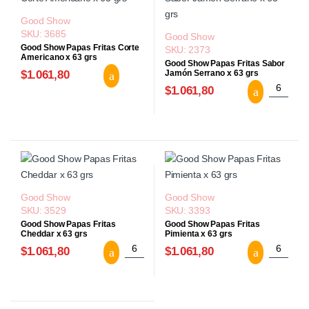
Good Show
SKU: 3685
Good Show
Good Show Papas Fritas Corte
SKU: 2373
Americano x 63 grs
Good Show Papas Fritas Sabor
Good Show Papas Fritas Corte Ameri
$1.061,80
Jamón Serrano x 63 grs
Good Sho
$1.061,80
Good Show
Good Show
SKU: 3529
SKU: 3393
Good Show Papas Fritas
Good Show Papas Fritas
Cheddar x 63 grs
Pimienta x 63 grs
Good Show Papas Fritas Cheddar x 63 gr
Good Sho
$1.061,80
$1.061,80