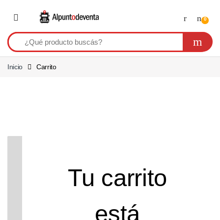
Saltar a navegación
Saltear
0
Inicio
Carrito
Tu carrito
está