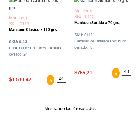
Manitoon
SKU: 0112
Manitoon
Manitoon Surtido x 70 grs.
SKU: 0113
Manitoon Clasico x 160 grs.
SKU: 0112
Cantidad de Unidades por bulto
SKU: 0113
cerrado: 48.
Cantidad de Unidades por bulto
cerrado: 24.
Manitoon
$755,21
Manitoon Clasico x 160 grs. cantidad
$1.510,42
Mostrando los 2 resultados