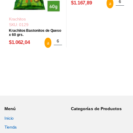
Krachito
$1.167,89
Krachitos
SKU: 0129
Krachitos Bastonitos de Queso
x 60 grs.
Krachitos Bastonitos de Queso x 60 grs.
$1.062,04
Menú
Categorías de Productos
Inicio
Tienda