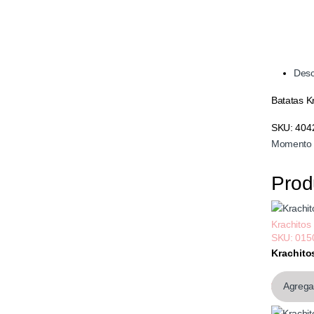
Desc
Batatas K
SKU:
404
Momento 
Prod
Krachitos
SKU: 015
Krachitos
$1.205,
Agregar