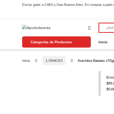
Saltar a navegación
Saltear
Envíos gratis a CABA y Gran Buenos Aires. En compras a partir 
Categorías de Productos
Inicio
Inicio
1-SNACKS
Krachitos Batatas x70g
El i
$85.
$0,0