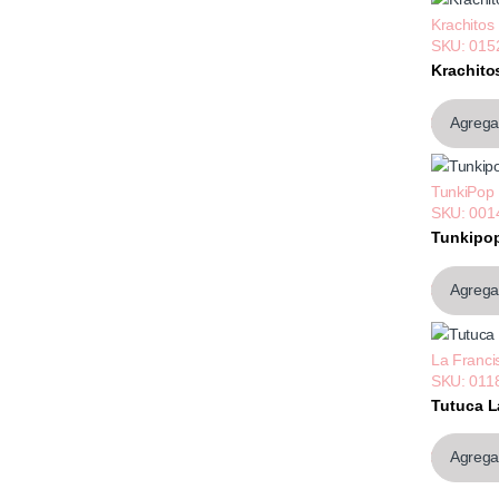
Krachitos
SKU: 015
Krachito
$1.205,
Agregar
TunkiPop
SKU: 001
Tunkipop
$631,64
Agregar
La Franci
SKU: 011
Tutuca L
$680,45
Agregar