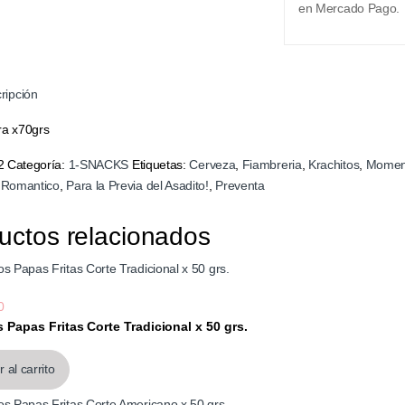
en Mercado Pago.
ripción
ra x70grs
2
Categoría:
1-SNACKS
Etiquetas:
Cerveza
,
Fiambreria
,
Krachitos
,
Momen
Romantico
,
Para la Previa del Asadito!
,
Preventa
uctos relacionados
0
 Papas Fritas Corte Tradicional x 50 grs.
30
 al carrito