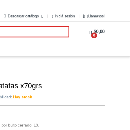
Descargar catálogo
Iniciá sesión
¡Llamanos!
$0,00
0
atatas x70grs
bilidad:
Hay stock
por bulto cerrado: 18.