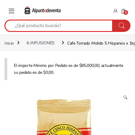
Saltar a navegación
Saltear
0
Inicio
6-INFUSIONES
Cafe Torrado Molido 5 Hispanos x 1k
El importe Minimo por Pedido es de $85.000,00, actualmente
su pedido es de $0,00.
🔍