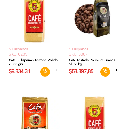
5 Hispanos
5 Hispanos
SKU: 0285
SKU: 3887
Cafe 5 Hispanos Torrado Molido
Cafe Tostado Premium Granos
x 500 grs.
5H x1kg
Cafe 5 Hispanos Torrado Molido x 500 grs. c
Cafe Tos
$9.834,31
$53.397,85