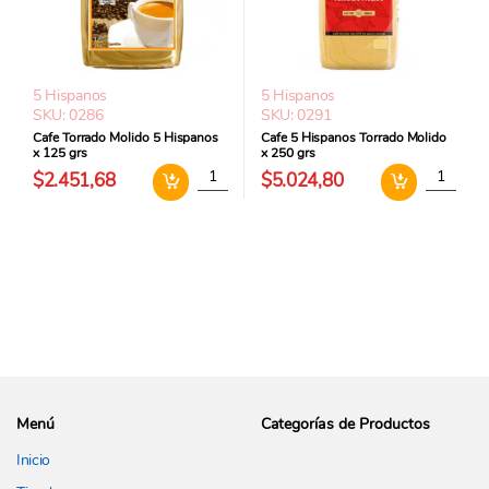
5 Hispanos
5 Hispanos
SKU: 0286
SKU: 0291
Cafe Torrado Molido 5 Hispanos
Cafe 5 Hispanos Torrado Molido
x 125 grs
x 250 grs
Cafe Torrado Molido 5 Hispanos x 125 grs c
Cafe 5 Hi
$2.451,68
$5.024,80
Menú
Categorías de Productos
Inicio