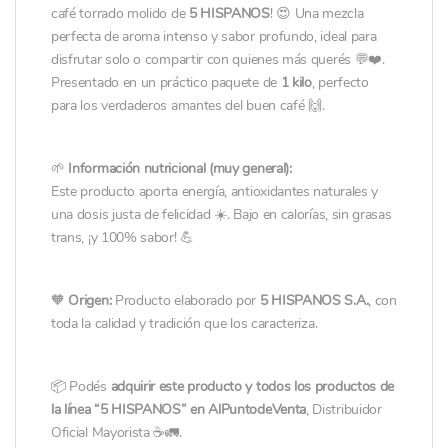
café torrado molido de
5 HISPANOS
! 😍 Una mezcla
perfecta de aroma intenso y sabor profundo, ideal para
disfrutar solo o compartir con quienes más querés 💬❤️.
Presentado en un práctico paquete de
1 kilo
, perfecto
para los verdaderos amantes del buen café 🙌.
🌱
Información nutricional (muy general):
Este producto aporta energía, antioxidantes naturales y
una dosis justa de felicidad ☀️. Bajo en calorías, sin grasas
trans, ¡y 100% sabor! 💪
🧡
Origen:
Producto elaborado por
5 HISPANOS S.A.
, con
toda la calidad y tradición que los caracteriza.
📦 Podés
adquirir este producto y todos los productos de
la línea “5 HISPANOS” en AlPuntodeVenta
, Distribuidor
Oficial Mayorista ☕🚛.