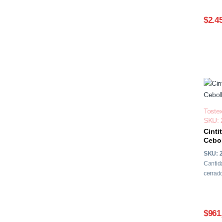
$2.4
Toste
SKU: 
Cinti
Cebol
SKU: 
Cantid
cerrado
$961