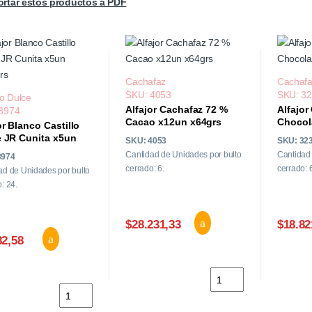
rtar estos productos a PDF
Cachafaz
Cachaf
SKU: 4053
SKU: 3
lo Dulce
Alfajor Cachafaz 72 %
Alfajor
3974
Cacao x12un x64grs
Chocol
or Blanco Castillo
x50grs
 JR Cunita x5un
SKU: 4053
SKU: 32
grs
Cantidad de Unidades por bulto
Cantidad 
3974
cerrado: 6.
cerrado: 
ad de Unidades por bulto
: 24.
$28.231,33
$18.82
82,58
Alfajor Cachafaz 72 %
Alfajor Blanco Castillo Dulce JR Cunita x5un x145grs c