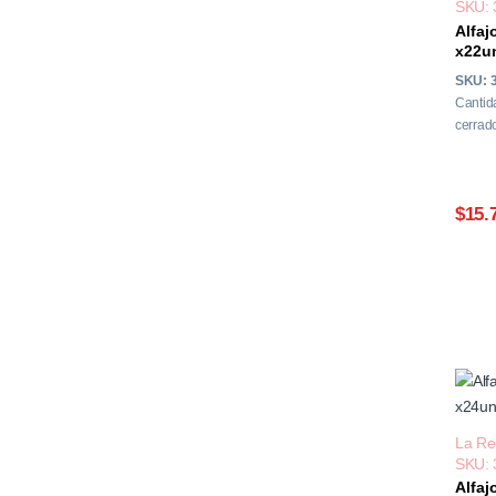
SKU: 
Alfaj
x22u
SKU: 
Cantid
cerrado
$15.
La Re
SKU: 
Alfaj