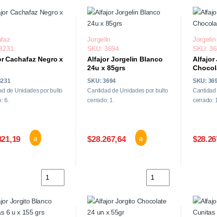
faz
Jorgelin
Jorgelin
3231
SKU: 3694
SKU: 3
or Cachafaz Negro x
Alfajor Jorgelin Blanco
Alfajor
s
24u x 85grs
Chocol
3231
SKU: 3694
SKU: 36
ad de Unidades por bulto
Cantidad de Unidades por bulto
Cantidad 
: 6.
cerrado: 1.
cerrado: 
821,19
$28.267,64
$28.26
Alfajor Cachafaz Negro x 50grs cantidad
Alfajor Jorgelin Blanc