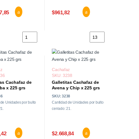
7,85
$961,82
 Hispanos x 1kg cantidad
Cafe Tostado Premium Granos 5H x1kg cantidad
Cintitas Tostex Ketchup
az
Cachafaz
236
SKU: 3238
tas Cachafaz de
Galletitas Cachafaz de
ba x 225 grs
Avena y Chip x 225 grs
36
SKU: 3238
de Unidades por bulto
Cantidad de Unidades por bulto
21.
cerrado: 21.
,42
$2.668,84