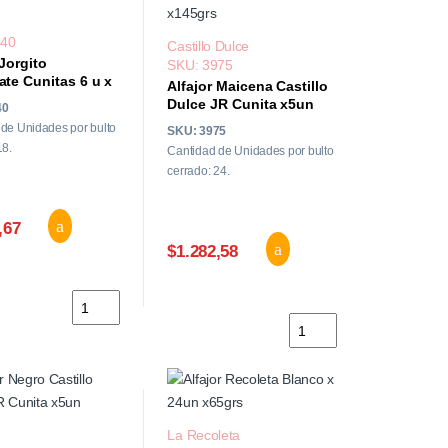
640
Castillo Dulce
 Jorgito
SKU: 3975
te Cunitas 6 u x
Alfajor Maicena Castillo
Dulce JR Cunita x5un
40
x145grs
de Unidades por bulto
SKU: 3975
18.
Cantidad de Unidades por bulto
cerrado: 24.
,67
$1.282,58
ate 24 un x 55gr cantidad
Alfajor Jorgito Chocolate Cunitas 6 u x 155 grs cantidad
Alfajor Maicena Castill
La Recoleta