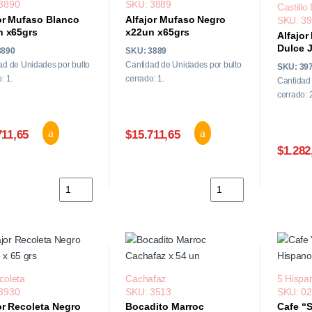
3890
SKU: 3889
Castillo
or Mufaso Blanco
Alfajor Mufaso Negro
SKU: 3
n x65grs
x22un x65grs
Alfajor
Dulce 
3890
SKU: 3889
x145gr
ad de Unidades por bulto
Cantidad de Unidades por bulto
SKU: 39
: 1.
cerrado: 1.
Cantidad 
cerrado: 
711,65
$15.711,65
$1.282
Alfajor Mufaso Blanco x22un x65grs cantidad
Alfajor Mufaso Negro 
coleta
Cachafaz
5 Hispa
3930
SKU: 3513
SKU: 0
or Recoleta Negro
Bocadito Marroc
Cafe “