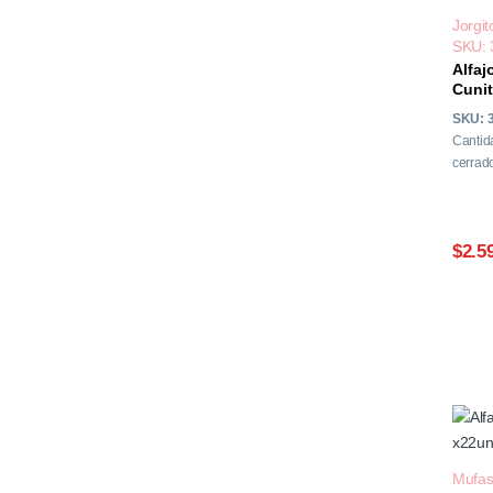
Jorgit
SKU: 
Alfaj
Cunit
SKU: 
Cantid
cerrado
$2.5
Mufa