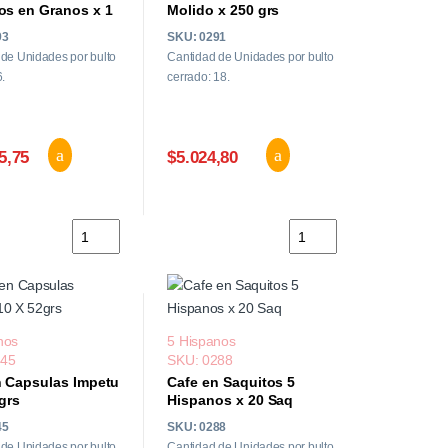
os en Granos x 1
Molido x 250 grs
93
SKU: 0291
de Unidades por bulto
Cantidad de Unidades por bulto
6.
cerrado: 18.
5,75
$5.024,80
faz x 54 un cantidad
Cafe "Santos Crema" 5 Hispanos en Granos x 1 kg. canti
Cafe 5 Hispanos Torrado
nos
5 Hispanos
045
SKU: 0288
n Capsulas Impetu
Cafe en Saquitos 5
grs
Hispanos x 20 Saq
45
SKU: 0288
de Unidades por bulto
Cantidad de Unidades por bulto