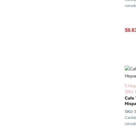
cerrado
$9.8
5 His
SKU: 
Cafe 
Hispa
SKU: 
Cantid
cerrado