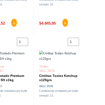
10.
cerrado: 10.
,52
$4.845,95
a 10 x 52grs cantidad
Cafe en Capsulas Impetu 10 X 52grs cantidad
Cafe en Saquitos 5 Hisp
nos
Tostex
887
SKU: 3578
ostado Premium
Cintitas Tostex Ketchup
 5H x1kg
x125grs
87
SKU: 3578
de Unidades por bulto
Cantidad de Unidades por bulto
6.
cerrado: 13.