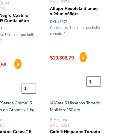
SKU: 3973
 Dulce
Alfajor Recoleta Blanco
976
x 24un x65grs
 Negro Castillo
JR Cunita x5un
SKU: 3973
s
Cantidad de Unidades por bulto
76
cerrado: 1.
de Unidades por bulto
24.
$19.808,79
,58
x22un x65grs cantidad
Alfajor Recoleta Blanco
Alfajor Negro Castillo Dulce JR Cunita x5un x145grs cant
nos
5 Hispanos
293
SKU: 0291
Santos Crema” 5
Cafe 5 Hispanos Torrado