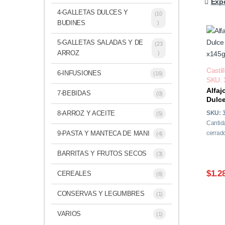
Expo
4-GALLETAS DULCES Y
(10
BUDINES
)
5-GALLETAS SALADAS Y DE
(23
ARROZ
)
Castil
6-INFUSIONES
(16)
SKU: 
Alfaj
7-BEBIDAS
(0)
Dulce
x145
SKU: 
8-ARROZ Y ACEITE
(5)
Cantid
cerrado
9-PASTA Y MANTECA DE MANI
(4)
BARRITAS Y FRUTOS SECOS
(3)
$1.2
CEREALES
(6)
CONSERVAS Y LEGUMBRES
(1)
VARIOS
(1)