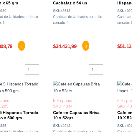
 x 65 grs
Cachafaz x 54 un
Hispan
kg.
3930
SKU: 3513
SKU: 02
ad de Unidades por bulto
Cantidad de Unidades por bulto
Cantidad 
: 1.
cerrado: 4.
cerrado: 
808,79
$34.431,99
$51.12
Alfajor Recoleta Negro x24un x 65 grs cantidad
Bocadito Marroc Cacha
panos
5 Hispanos
5 Hispa
0285
SKU: 4044
SKU: 4
5 Hispanos Torrado
Cafe en Capsulas Brisa
Cafe e
o x 500 grs.
10 x 52grs
10 X 52
0285
SKU: 4044
SKU: 40
ad de Unidades por bulto
Cantidad de Unidades por bulto
Cantidad 