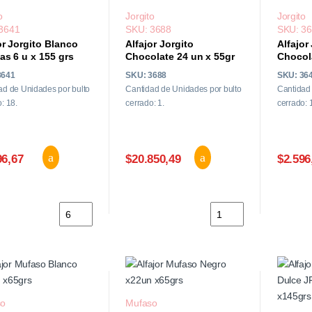
o
Jorgito
Jorgito
3641
SKU: 3688
SKU: 3
or Jorgito Blanco
Alfajor Jorgito
Alfajor
as 6 u x 155 grs
Chocolate 24 un x 55gr
Chocola
155 grs
3641
SKU: 3688
SKU: 36
ad de Unidades por bulto
Cantidad de Unidades por bulto
Cantidad 
: 18.
cerrado: 1.
cerrado: 
96,67
$20.850,49
$2.596
Alfajor Jorgito Blanco Cunitas 6 u x 155 grs cantidad
Alfajor Jorgito Chocol
so
Mufaso