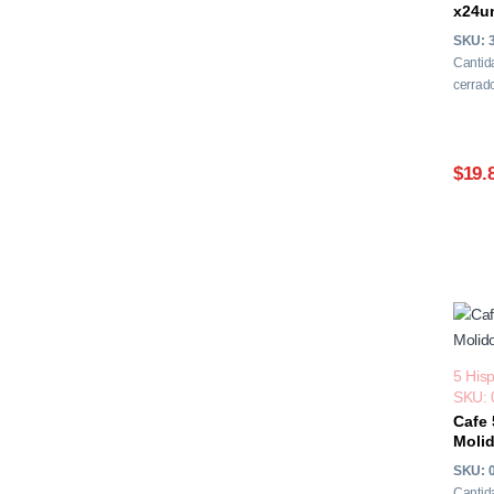
x24un
SKU: 
Cantid
cerrado
$19.
5 His
SKU: 
Cafe 
Molid
SKU: 
Cantid