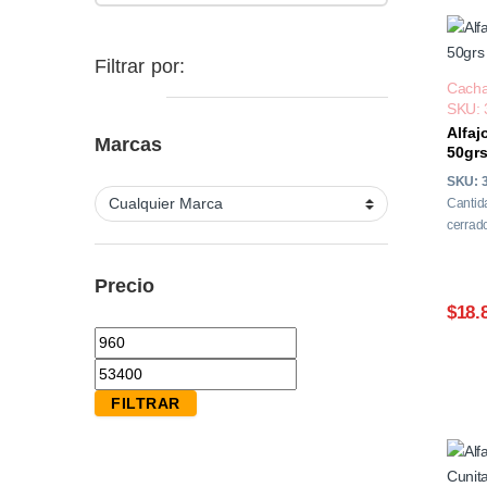
Filtrar por:
Cacha
SKU: 
Alfaj
Marcas
50gr
SKU: 
Cantid
cerrado
Precio
$18.
Precio mínimo
Precio máximo
FILTRAR