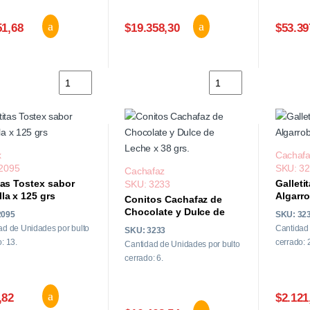
51,68
$19.358,30
$53.39
Cafe Torrado Molido 5 Hispanos x 125 grs cantidad
Cafe Torrado Molido 5
x
Cachaf
2095
SKU: 3
Cachafaz
tas Tostex sabor
Galleti
SKU: 3233
la x 125 grs
Algarro
Conitos Cachafaz de
Chocolate y Dulce de
2095
SKU: 32
Leche x 38 grs.
ad de Unidades por bulto
Cantidad 
SKU: 3233
: 13.
cerrado: 
Cantidad de Unidades por bulto
cerrado: 6.
,82
$2.121