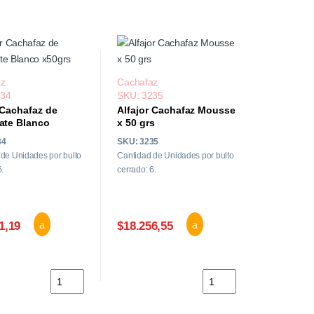
az
Cachafaz
234
SKU: 3235
 Cachafaz de
Alfajor Cachafaz Mousse
ate Blanco
x 50 grs
34
SKU: 3235
de Unidades por bulto
Cantidad de Unidades por bulto
6.
cerrado: 6.
1,19
$18.256,55
 Cacao x12un x64grs cantidad
Alfajor Cachafaz de Chocolate Blanco x50grs cantidad
Alfajor Cachafaz Mousse
antidad