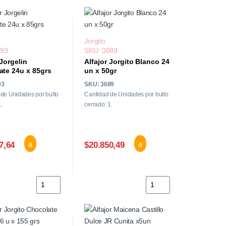
Jorgito
693
SKU: 3689
 Jorgelin
Alfajor Jorgito Blanco 24
ate 24u x 85grs
un x 50gr
93
SKU: 3689
de Unidades por bulto
Cantidad de Unidades por bulto
1.
cerrado: 1.
7,64
$20.850,49
o 24u x 85grs cantidad
Alfajor Jorgelin Chocolate 24u x 85grs cantidad
Alfajor Jorgito Blanco 2