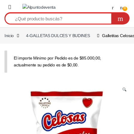
Saltar a navegación
Saltear
0
Inicio
4-GALLETAS DULCES Y BUDINES
Galletitas Celosa
El importe Minimo por Pedido es de $85.000,00,
actualmente su pedido es de $0,00.
🔍