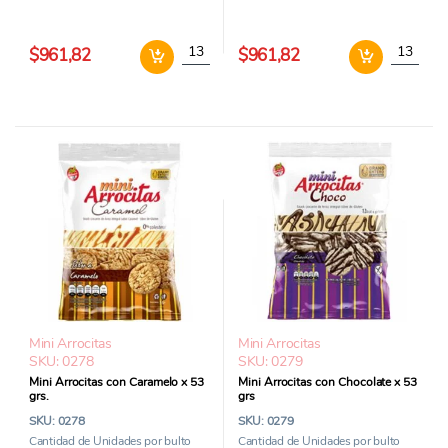
Cintitas Tostex Ketchup x125grs cantidad
Cintitas 
$961,82
$961,82
Mini Arrocitas
Mini Arrocitas
SKU: 0278
SKU: 0279
Mini Arrocitas con Caramelo x 53
Mini Arrocitas con Chocolate x 53
grs.
grs
SKU: 0278
SKU: 0279
Cantidad de Unidades por bulto
Cantidad de Unidades por bulto