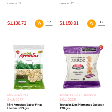
cerrado: 12.
cerrado: 12.
Mini Arrocitas con Caramelo x 53 grs. cantid
Mini Arro
$1.136,72
$1.158,81
Mini Arrocitas
Tostadas Dos Hermanos
SKU: 0277
SKU: 0238
Mini Arrocitas Sabor Finas
Tostadas Dos Hermanos Dulces x
Hierbas x 53 grs
120 grs.