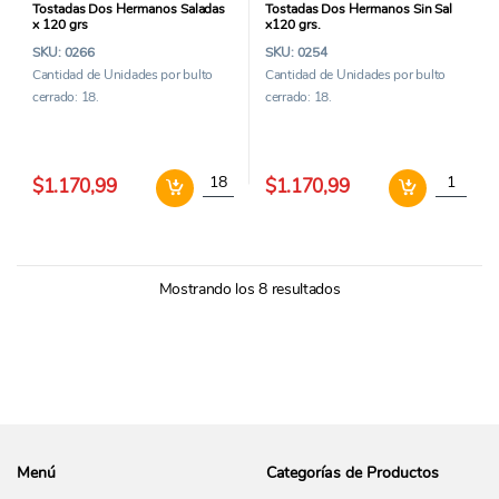
Tostadas Dos Hermanos Saladas
Tostadas Dos Hermanos Sin Sal
x 120 grs
x120 grs.
SKU: 0266
SKU: 0254
Cantidad de Unidades por bulto
Cantidad de Unidades por bulto
cerrado: 18.
cerrado: 18.
Tostadas Dos Hermanos Saladas x 120 grs c
Tostadas 
$1.170,99
$1.170,99
Mostrando los 8 resultados
Menú
Categorías de Productos