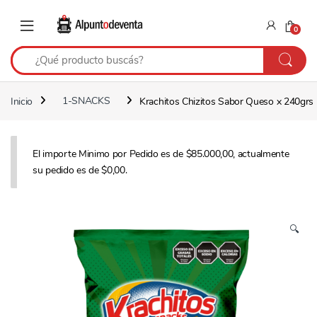
Saltar a navegación
Saltear
0
Inicio
1-SNACKS
Krachitos Chizitos Sabor Queso x 240grs
El importe Minimo por Pedido es de $85.000,00, actualmente
su pedido es de $0,00.
🔍