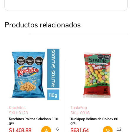
Productos relacionados
Krachitos
TunkiPop
SKU: 0123
SKU: 0016
Krachitos Palitos Salados x 110
Tunkipop Bolitas de Color x 80
grs.
grs.
Krachitos Palitos Salados x 110 grs. cantidad
Tunkipop 
$1.403,88
$631,64