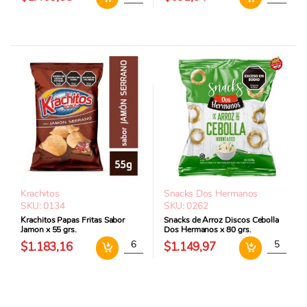
Krachitos
Snacks Dos Hermanos
SKU: 0134
SKU: 0262
Krachitos Papas Fritas Sabor
Snacks de Arroz Discos Cebolla
Jamon x 55 grs.
Dos Hermanos x 80 grs.
Krachitos Papas Fritas Sabor Jamon x 55 grs
Snacks de
$1.183,16
$1.149,97