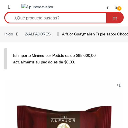
Saltar a navegación
Saltear
0
Inicio
2-ALFAJORES
Alfajor Guaymallen Triple sabor Choco
El importe Minimo por Pedido es de $85.000,00,
actualmente su pedido es de $0,00.
🔍