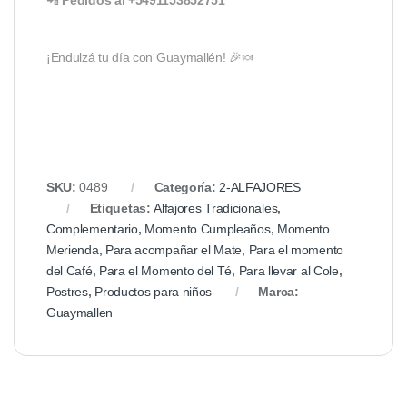
📲
Pedidos al +5491153852751
¡Endulzá tu día con Guaymallén! 🎉🍬
SKU:
0489
Categoría:
2-ALFAJORES
Etiquetas:
Alfajores Tradicionales
,
Complementario
,
Momento Cumpleaños
,
Momento
Merienda
,
Para acompañar el Mate
,
Para el momento
del Café
,
Para el Momento del Té
,
Para llevar al Cole
,
Postres
,
Productos para niños
Marca:
Guaymallen