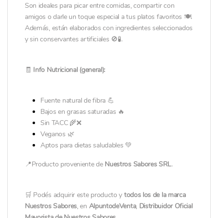
Son ideales para picar entre comidas, compartir con
amigos o darle un toque especial a tus platos favoritos 🍽️.
Además, están elaborados con ingredientes seleccionados
y sin conservantes artificiales 🚫🧪.
🧾
Info Nutricional (general):
Fuente natural de fibra 💪
Bajos en grasas saturadas 🔥
Sin TACC 🌾❌
Veganos 🌿
Aptos para dietas saludables 💚
📍Producto proveniente de
Nuestros Sabores SRL
.
🛒 Podés adquirir este producto y
todos los de la marca
Nuestros Sabores
, en
AlpuntodeVenta
,
Distribuidor Oficial
Mayorista de Nuestros Sabores
.