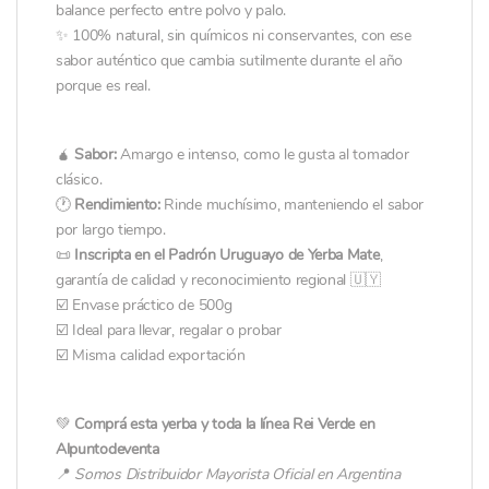
balance perfecto entre polvo y palo.
✨ 100% natural, sin químicos ni conservantes, con ese
sabor auténtico que cambia sutilmente durante el año
porque es real.
🧉
Sabor:
Amargo e intenso, como le gusta al tomador
clásico.
🕐
Rendimiento:
Rinde muchísimo, manteniendo el sabor
por largo tiempo.
📜
Inscripta en el Padrón Uruguayo de Yerba Mate
,
garantía de calidad y reconocimiento regional 🇺🇾
☑️ Envase práctico de 500g
☑️ Ideal para llevar, regalar o probar
☑️ Misma calidad exportación
💚
Comprá esta yerba y toda la línea Rei Verde en
Alpuntodeventa
📍
Somos Distribuidor Mayorista Oficial en Argentina