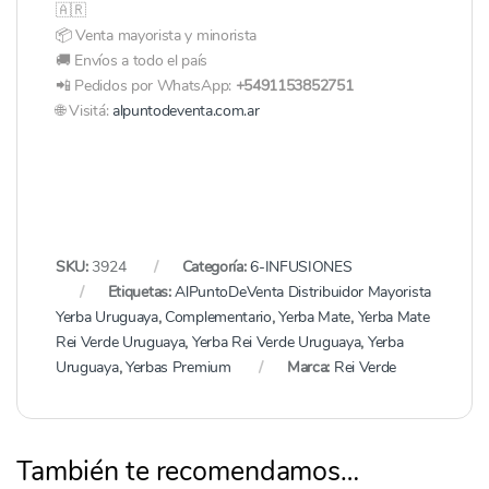
🇦🇷
📦 Venta mayorista y minorista
🚚 Envíos a todo el país
📲 Pedidos por WhatsApp:
+5491153852751
🌐 Visitá:
alpuntodeventa.com.ar
SKU:
3924
Categoría:
6-INFUSIONES
Etiquetas:
AlPuntoDeVenta Distribuidor Mayorista
Yerba Uruguaya
,
Complementario
,
Yerba Mate
,
Yerba Mate
Rei Verde Uruguaya
,
Yerba Rei Verde Uruguaya
,
Yerba
Uruguaya
,
Yerbas Premium
Marca:
Rei Verde
También te recomendamos…