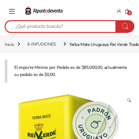
Saltar a navegación
Saltear
0
Inicio
6-INFUSIONES
Yerba Mate Uruguaya Rei Verde Tradi
El importe Minimo por Pedido es de $85.000,00, actualmente
su pedido es de $0,00.
🔍