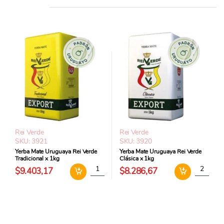
Rei Verde
Rei Verde
SKU: 3921
SKU: 3920
Yerba Mate Uruguaya Rei Verde
Yerba Mate Uruguaya Rei Verde
Tradicional x 1kg
Clásica x 1kg
Yerba Mate Uruguaya Rei Verde Tradicional x
Yerba Mat
$9.403,17
$8.286,67