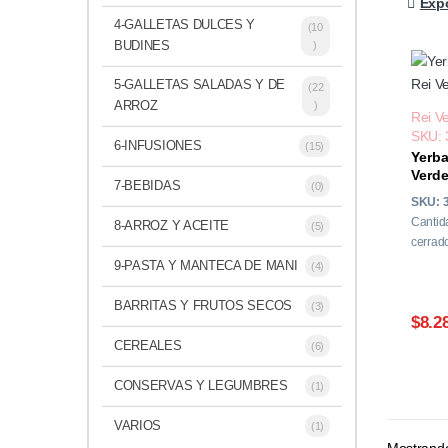
Expo
4-GALLETAS DULCES Y
(10
BUDINES
)
5-GALLETAS SALADAS Y DE
(22
ARROZ
)
Rei V
SKU: 
6-INFUSIONES
(15)
Yerba
Verde
7-BEBIDAS
(0)
SKU: 
Cantid
8-ARROZ Y ACEITE
(5)
cerrado
9-PASTA Y MANTECA DE MANI
(4)
BARRITAS Y FRUTOS SECOS
(3)
$8.2
CEREALES
(6)
CONSERVAS Y LEGUMBRES
(1)
VARIOS
(1)