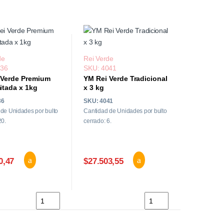
de
Rei Verde
036
SKU: 4041
 Verde Premium
YM Rei Verde Tradicional
itada x 1kg
x 3 kg
36
SKU: 4041
de Unidades por bulto
Cantidad de Unidades por bulto
20.
cerrado: 6.
0,47
$27.503,55
ei Verde Tradicional x 1kg cantidad
YM Rei Verde Premium Ed. Limitada x 1kg cantidad
YM Rei Verde Tradicional