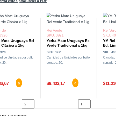
rtar estos productos a PDF
erde
Rei Verde
Rei Ver
3920
SKU: 3921
SKU: 4
 Mate Uruguaya Rei
Yerba Mate Uruguaya Rei
YM Rei
 Clásica x 1kg
Verde Tradicional x 1kg
Ed. Lim
3920
SKU: 3921
SKU: 40
ad de Unidades por bulto
Cantidad de Unidades por bulto
Cantidad 
: 20.
cerrado: 20.
cerrado: 
86,67
$9.403,17
$11.21
Yerba Mate Uruguaya Rei Verde Clásica x 1kg cantidad
Yerba Mate Uruguaya R