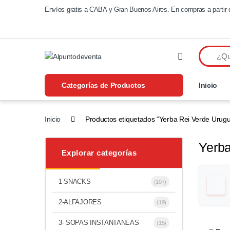
Saltar a navegación
Saltear
Envíos gratis a CABA y Gran Buenos Aires. En compras a partir 
Categorías de Productos
Inicio
Inicio
Productos etiquetados “Yerba Rei Verde Urug
Yerb
Explorar categorías
1-SNACKS
(107)
2-ALFAJORES
(19)
3- SOPAS INSTANTANEAS
(15)