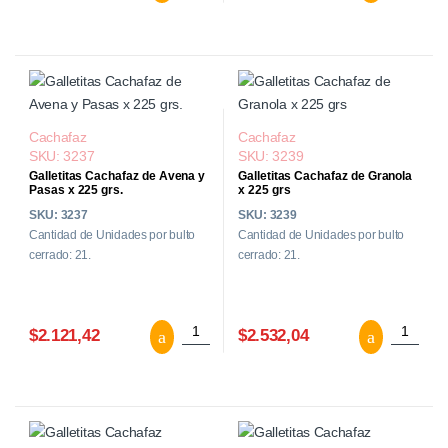
Cachafaz
Cachafaz
SKU: 3237
SKU: 3239
Galletitas Cachafaz de Avena y
Galletitas Cachafaz de Granola
Pasas x 225 grs.
x 225 grs
SKU: 3237
SKU: 3239
Cantidad de Unidades por bulto
Cantidad de Unidades por bulto
cerrado: 21.
cerrado: 21.
Galletitas Cachafaz de Avena y Pasas x 2
Galletit
$2.121,42
$2.532,04