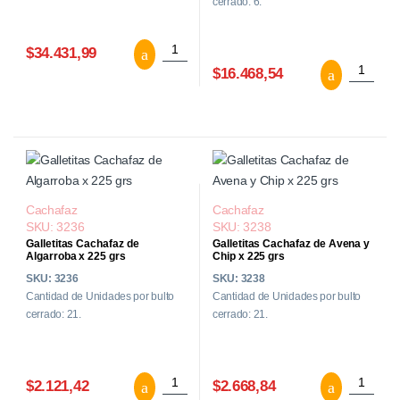
cerrado: 6.
Bocadito Marroc Cachafaz x 54 un canti
$34.431,99
Conitos 
$16.468,54
Cachafaz
Cachafaz
SKU: 3236
SKU: 3238
Galletitas Cachafaz de
Galletitas Cachafaz de Avena y
Algarroba x 225 grs
Chip x 225 grs
SKU: 3236
SKU: 3238
Cantidad de Unidades por bulto
Cantidad de Unidades por bulto
cerrado: 21.
cerrado: 21.
Galletitas Cachafaz de Algarroba x 225 g
Galletit
$2.121,42
$2.668,84