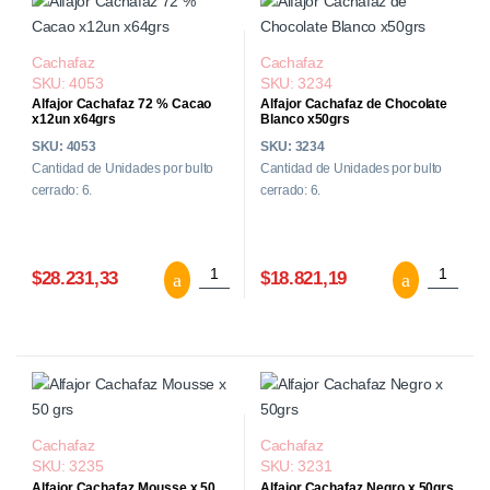
Cachafaz
Cachafaz
SKU: 4053
SKU: 3234
Alfajor Cachafaz 72 % Cacao
Alfajor Cachafaz de Chocolate
x12un x64grs
Blanco x50grs
SKU: 4053
SKU: 3234
Cantidad de Unidades por bulto
Cantidad de Unidades por bulto
cerrado: 6.
cerrado: 6.
Alfajor Cachafaz 72 % Cacao x12un x64g
Alfajor 
$28.231,33
$18.821,19
Cachafaz
Cachafaz
SKU: 3235
SKU: 3231
Alfajor Cachafaz Mousse x 50
Alfajor Cachafaz Negro x 50grs