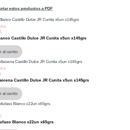
rtar estos productos a PDF
ulce
4
Blanco Castillo Dulce JR Cunita x5un x145grs
58
 al carrito
ulce
5
Maicena Castillo Dulce JR Cunita x5un x145grs
58
 al carrito
0
Mufaso Blanco x22un x65grs