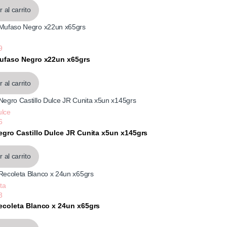
,65
 al carrito
9
Mufaso Negro x22un x65grs
,65
 al carrito
ulce
6
Negro Castillo Dulce JR Cunita x5un x145grs
58
 al carrito
ta
3
Recoleta Blanco x 24un x65grs
,79