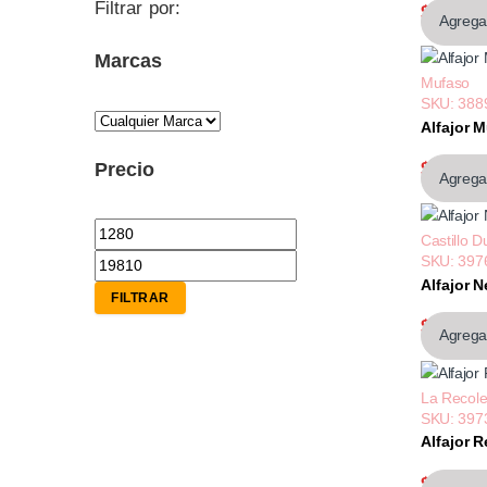
Filtrar por:
$15.711
Agregar
Marcas
Mufaso
SKU: 388
Alfajor 
$15.711
Precio
Agregar
Precio mínimo
Precio máximo
Castillo D
SKU: 397
Alfajor 
FILTRAR
$1.282,
Agregar
La Recole
SKU: 397
Alfajor 
$19.808