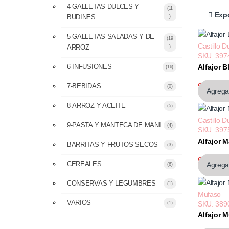
4-GALLETAS DULCES Y
(11
Expo
)
BUDINES
5-GALLETAS SALADAS Y DE
(19
Castillo D
)
ARROZ
SKU: 397
Alfajor 
6-INFUSIONES
(16)
$1.282,
7-BEBIDAS
(0)
Agregar
8-ARROZ Y ACEITE
(5)
Castillo D
9-PASTA Y MANTECA DE MANI
(4)
SKU: 397
Alfajor 
BARRITAS Y FRUTOS SECOS
(3)
$1.282,
CEREALES
Agregar
(6)
CONSERVAS Y LEGUMBRES
(1)
Mufaso
VARIOS
SKU: 389
(1)
Alfajor 