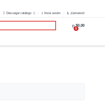
Descargar catálogo
Iniciá sesión
¡Llamanos!
$0,00
0