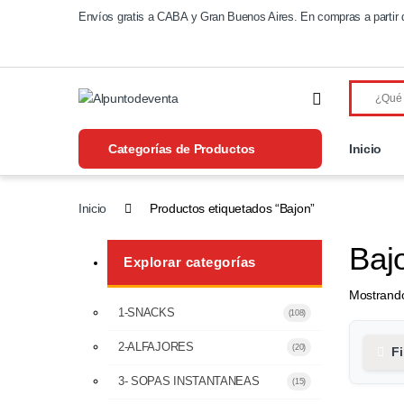
Saltar a navegación
Saltear
Envíos gratis a CABA y Gran Buenos Aires. En compras a partir 
Categorías de Productos
Inicio
Inicio
Productos etiquetados “Bajon”
Baj
Explorar categorías
Mostrando
1-SNACKS
(108)
2-ALFAJORES
(20)
Fi
3- SOPAS INSTANTANEAS
(15)