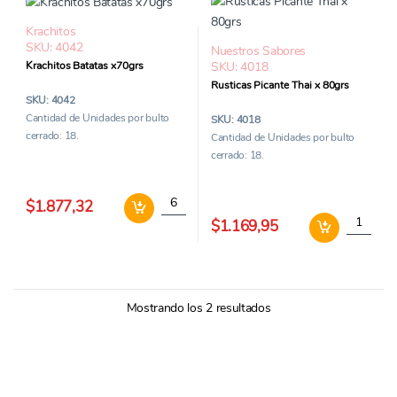
Krachitos
SKU: 4042
Nuestros Sabores
Krachitos Batatas x70grs
SKU: 4018
Rusticas Picante Thai x 80grs
SKU: 4042
Cantidad de Unidades por bulto
SKU: 4018
cerrado: 18.
Cantidad de Unidades por bulto
cerrado: 18.
Krachitos Batatas x70grs cantidad
$1.877,32
Rusticas 
$1.169,95
Mostrando los 2 resultados