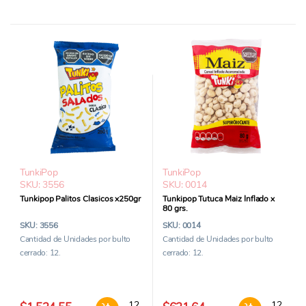
TunkiPop
TunkiPop
SKU: 3556
SKU: 0014
Tunkipop Palitos Clasicos x250gr
Tunkipop Tutuca Maiz Inflado x
80 grs.
SKU: 3556
SKU: 0014
Cantidad de Unidades por bulto
Cantidad de Unidades por bulto
cerrado: 12.
cerrado: 12.
Tunkipop Palitos Clasicos x250gr cantidad
Tunkipop 