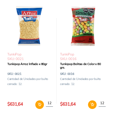
TunkiPop
TunkiPop
SKU: 0021
SKU: 0016
Tunkipop Arroz Inflado x 80gr
Tunkipop Bolitas de Color x 80
grs.
SKU: 0021
SKU: 0016
Cantidad de Unidades por bulto
Cantidad de Unidades por bulto
cerrado: 12.
cerrado: 12.
Tunkipop Arroz Inflado x 80gr cantidad
Tunkipop 
$631,64
$631,64