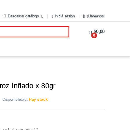
Descargar catálogo
Iniciá sesión
¡Llamanos!
$0,00
0
roz Inflado x 80gr
Disponibilidad:
Hay stock
por bulto cerrado: 12.