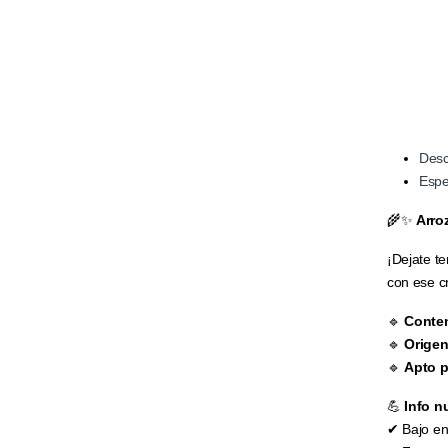
Desc
Espe
🌾✨
Arro
¡Dejate t
con ese cr
🔹
Conten
🔹
Origen
🔹
Apto p
💪
Info n
✔ Bajo en