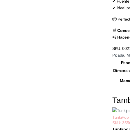
✔ Fuente 
✔ Ideal p
📦 Perfect
🛒
Conseg
📲
Haceno
SKU:
002
Picada
,
M
Pes
Dimensi
Marc
Tam
TunkiPop
SKU: 355
Tunkipop