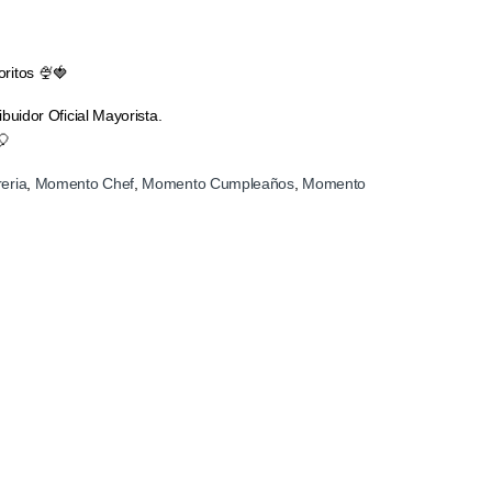
oritos 🍨🍓
ribuidor Oficial Mayorista.
🎈
eria
,
Momento Chef
,
Momento Cumpleaños
,
Momento