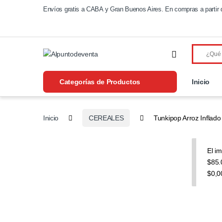
Saltar a navegación
Saltear
Envíos gratis a CABA y Gran Buenos Aires. En compras a partir 
Categorías de Productos
Inicio
Inicio
CEREALES
Tunkipop Arroz Inflado
El i
$85.
$0,0