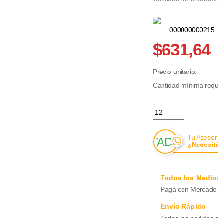
000000000215
$631,64
Precio unitario.
Cantidad mínima reque
Tunkipop Arroz Infla
Tu Asesor
¿Necesit
Todos los Medio
Pagá con Mercado 
Envío Rápido
Todos los pedidos 