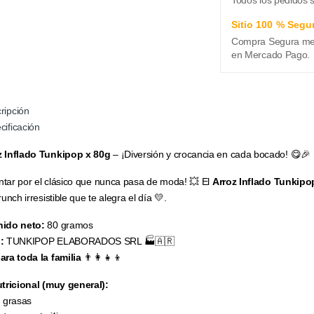
Sitio 100 % Segu
Compra Segura medi
en Mercado Pago.
ripción
cificación
z Inflado Tunkipop x 80g
– ¡Diversión y crocancia en cada bocado! 😋🎉
entar por el clásico que nunca pasa de moda! 💥 El
Arroz Inflado Tunkipo
unch irresistible que te alegra el día 💛.
ido neto:
80 gramos
:
TUNKIPOP ELABORADOS SRL 🏭🇦🇷
ara toda la familia
👨‍👩‍👧‍👦
utricional (muy general):
 grasas