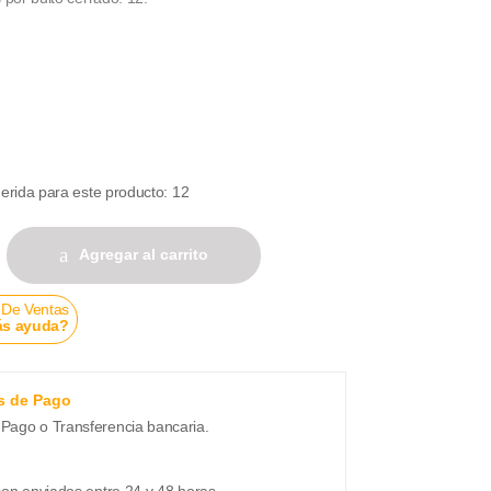
rida para este producto: 12
do x 80gr cantidad
Agregar al carrito
 De Ventas
ás ayuda?
s de Pago
Pago o Transferencia bancaria.
son enviados entre 24 y 48 horas.