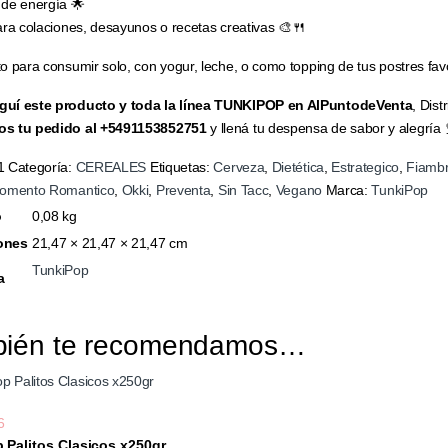
de energía 🌟
ara colaciones, desayunos o recetas creativas 🎨🍴
o para consumir solo, con yogur, leche, o como topping de tus postres fav
uí este producto y toda la línea TUNKIPOP en AlPuntodeVenta
, Dist
s tu pedido al +5491153852751
y llená tu despensa de sabor y alegría 
1
Categoría:
CEREALES
Etiquetas:
Cerveza
,
Dietética
,
Estrategico
,
Fiambr
omento Romantico
,
Okki
,
Preventa
,
Sin Tacc
,
Vegano
Marca:
TunkiPop
o
0,08 kg
ones
21,47 × 21,47 × 21,47 cm
TunkiPop
a
bién te recomendamos…
6
 Palitos Clasicos x250gr