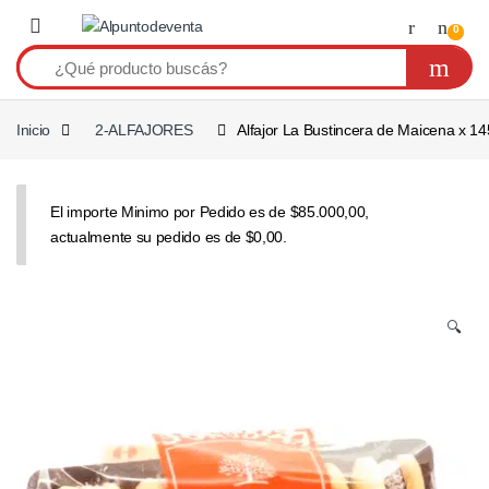
Saltar a navegación
Saltear
0
Inicio
2-ALFAJORES
Alfajor La Bustincera de Maicena x 14
El importe Minimo por Pedido es de $85.000,00,
actualmente su pedido es de $0,00.
🔍