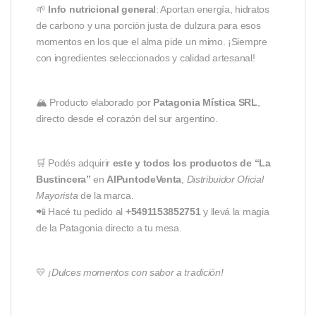
🌱
Info nutricional general
: Aportan energía, hidratos
de carbono y una porción justa de dulzura para esos
momentos en los que el alma pide un mimo. ¡Siempre
con ingredientes seleccionados y calidad artesanal!
🏔️ Producto elaborado por
Patagonia Mística SRL
,
directo desde el corazón del sur argentino.
🛒 Podés adquirir
este y todos los productos de “La
Bustincera”
en
AlPuntodeVenta
,
Distribuidor Oficial
Mayorista
de la marca.
📲 Hacé tu pedido al
+5491153852751
y llevá la magia
de la Patagonia directo a tu mesa.
💛
¡Dulces momentos con sabor a tradición!