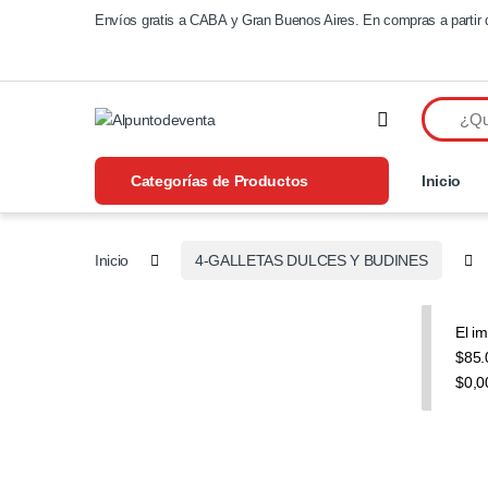
Saltar a navegación
Saltear
Envíos gratis a CABA y Gran Buenos Aires. En compras a partir 
Categorías de Productos
Inicio
Inicio
4-GALLETAS DULCES Y BUDINES
El i
$85.
$0,0