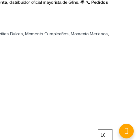
nta
, distribuidor oficial mayorista de Glins. 🌟 📞
Pedidos
etitas Dulces
,
Momento Cumpleaños
,
Momento Merienda
,
Galletitas Tostex co