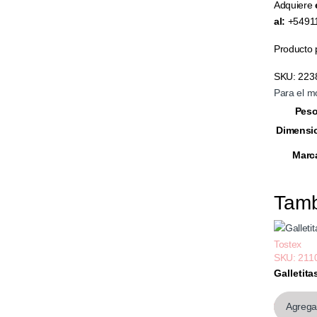
Adquiere
al:
+5491
Producto 
SKU:
223
Para el m
Pes
Dimensi
Marc
Tam
Tostex
SKU: 211
Galletit
$1.484,
Agregar