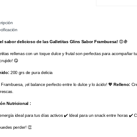
ripción
cificación
 el sabor delicioso de las Galletitas Glins Sabor Frambuesa!
😍🍇
letitas rellenas con un toque dulce y frutal son perfectas para acompañar
rujido! 😋
nido:
200 grs de pura delicia
Frambuesa, ¡el balance perfecto entre lo dulce y lo ácido! 💖
Relleno:
Cre
frescas.
ón Nutricional :
energía ideal para tus días activos ✔️ Ideal para un snack entre horas ✔️
 puedes perder! 👏