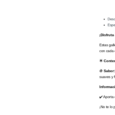
Desc
Espe
¡Disfruta
Estas gal
con cada c
🌟
Conte
🍇
Sabor:
suaves y 
Informaci
✔️ Aporta 
¡No te lo