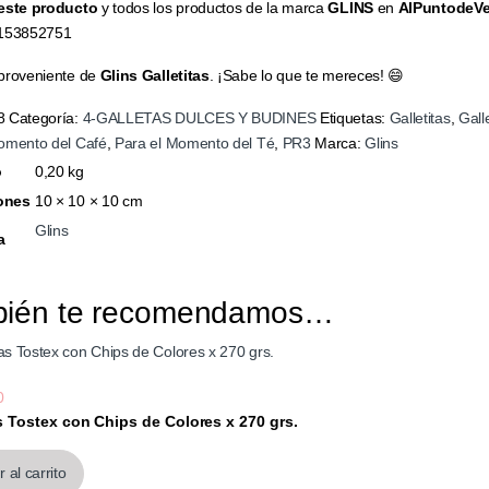
este producto
y todos los productos de la marca
GLINS
en
AlPuntodeVe
153852751
proveniente de
Glins Galletitas
. ¡Sabe lo que te mereces! 😄
8
Categoría:
4-GALLETAS DULCES Y BUDINES
Etiquetas:
Galletitas
,
Gall
omento del Café
,
Para el Momento del Té
,
PR3
Marca:
Glins
o
0,20 kg
ones
10 × 10 × 10 cm
Glins
a
bién te recomendamos…
0
as Tostex con Chips de Colores x 270 grs.
73
 al carrito